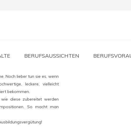
USBILDUNG ZUM/R KOCH/KÖCH
ALTE
BERUFSAUSSICHTEN
BERUFSVORA
. Noch lieber tun sie es, wenn
wertige, leckere, vielleicht
viert bekommen.
 wie diese zubereitet werden
Kompositionen. So macht man
Ausbildungsvergütung!