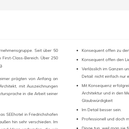
UNSERE WERTE
ernehmensgruppe. Seit über 50
Konsequent offen zu den
 First-Class-Bereich. Über 250
Konsequent offen den Li
g.
Verlässlich im Ganzen u
Detail: nicht einfach nur
heimer prägten von Anfang an
Mit Konsequenz erfolgrei
Architekt, mit Auszeichnungen
Architektur und in den M
ktursprache in die Arbeit seiner
Glaubwürdigkeit
Im Detail besser sein.
s SEEhotel in Friedrichshafen
Professionell und doch m
außen hin sehr verschieden. Im
Dinge tun, weil man sie f