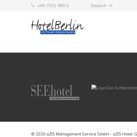
+49-7031-865 5
Deutsch
Hintergrund Hotel Berlin
© 2020 aZIS Management Service GmbH - aZIS Hotel-